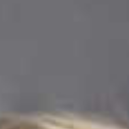
meer...
Volg de afdeling
Language
en
nl
Onderdeel van
ArtEZ hogeschool
voor de kunsten