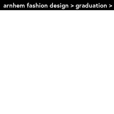
arnhem fashion design
>
graduation
>
Inhoudsopgave
Front page
Colophon
Contact
Informatie
Over de opleiding
Doelstelling
De studie