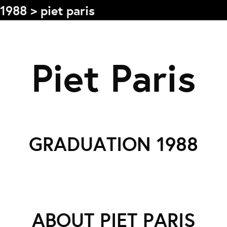
1988
>
piet paris
Piet Paris
Graduation
V
2026
2025
GRADUATION 1988
2024
L
meer...
e
Collectie Arnhem
O
2026
PLaY aT YoUR OWN RIsK
ABOUT PIET PARIS