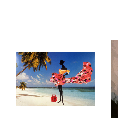
Docententeam
Toelating
Alumni