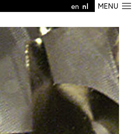
nl
MENU
en
olg de afdeling
anguage
nl
n
nderdeel van
ArtEZ hogeschool