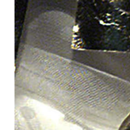
Docententeam
Toelating
Alumni