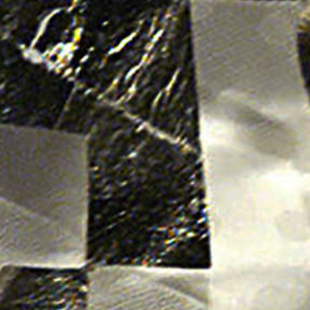
2025
TWENTYFIVE
v
2024
FORMICATION
meer...
Projects
2026
TRANSFORMATION
2026
HYPERPLASTICITY +
SUPERNORMAL
2025
HEADPIECES
meer...