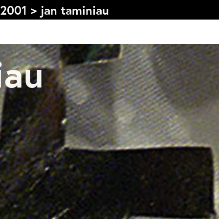
2001
>
jan taminiau
iau
Graduation
V
2026
2025
2024
L
meer...
e
Collectie Arnhem
O
2026
PLaY aT YoUR OWN RIsK