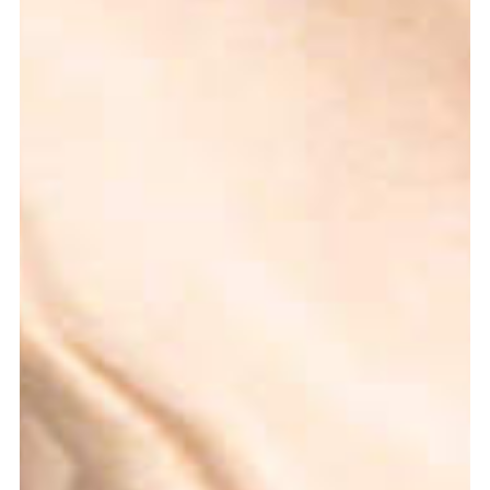
meer...
Volg de afdeling
Language
en
nl
Onderdeel van
ArtEZ hogeschool
voor de kunsten