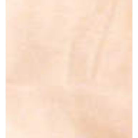
Graduation
2026
2025
2024
meer...
Collectie Arnhem
2026
PLaY aT YoUR OWN RIsK
2025
TWENTYFIVE
2024
FORMICATION
meer...
Projects
2026
TRANSFORMATION
2026
HYPERPLASTICITY + SUPERNORMAL
2025
HEADPIECES