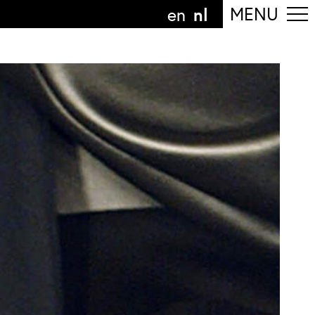
nl
MENU
en
olg de afdeling
anguage
nl
n
nderdeel van
ArtEZ hogeschool