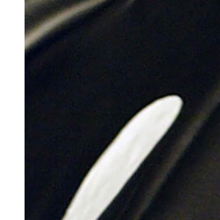
Docententeam
Toelating
Alumni