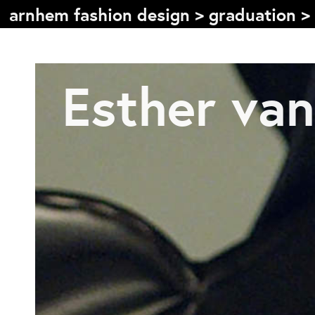
arnhem fashion design
>
graduation
>
Inhoudsopgave
Esther van
Front page
Colophon
Contact
Informatie
Over de opleiding
Doelstelling
De studie