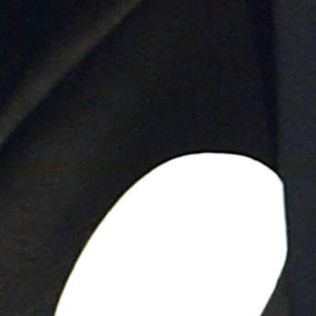
2025
TWENTYFIVE
v
2024
FORMICATION
meer...
Projects
2026
TRANSFORMATION
2026
HYPERPLASTICITY +
SUPERNORMAL
2025
HEADPIECES
meer...