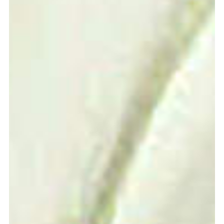
Graduation
2026
2025
2024
meer...
Collectie Arnhem
2026
PLaY aT YoUR OWN RIsK
2025
TWENTYFIVE
2024
FORMICATION
meer...
Projects
2026
TRANSFORMATION
2026
HYPERPLASTICITY + SUPERNORMAL
2025
HEADPIECES