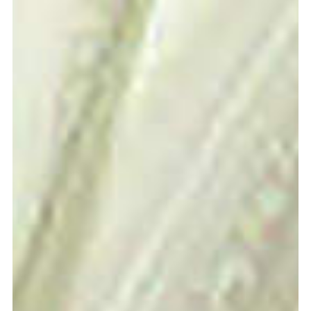
meer...
Volg de afdeling
Language
en
nl
Onderdeel van
ArtEZ hogeschool
voor de kunsten