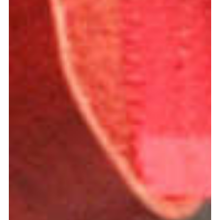
Graduation
2026
2025
2024
meer...
Collectie Arnhem
2026
PLaY aT YoUR OWN RIsK
2025
TWENTYFIVE
2024
FORMICATION
meer...
Projects
2026
TRANSFORMATION
2026
HYPERPLASTICITY + SUPERNORMAL
2025
HEADPIECES