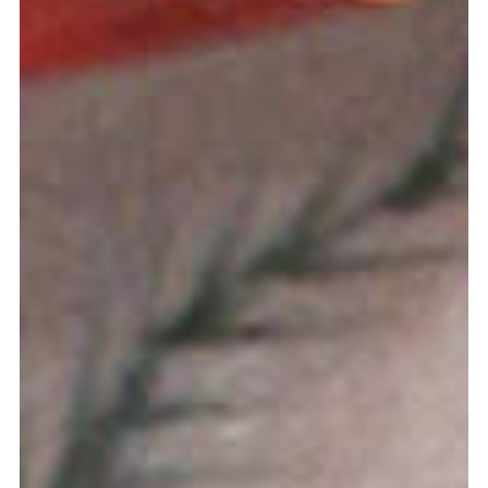
meer...
Volg de afdeling
Language
en
nl
Onderdeel van
ArtEZ hogeschool
voor de kunsten