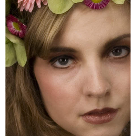
Graduation
2026
2025
2024
meer...
Collectie Arnhem
2026
PLaY aT YoUR OWN RIsK
2025
TWENTYFIVE
2024
FORMICATION
meer...
Projects
2026
TRANSFORMATION
2026
HYPERPLASTICITY + SUPERNORMAL
2025
HEADPIECES