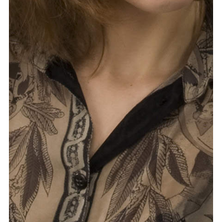
meer...
Volg de afdeling
Language
en
nl
Onderdeel van
ArtEZ hogeschool
voor de kunsten