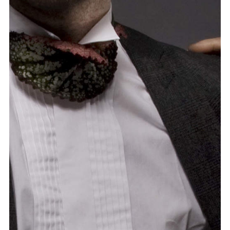
Graduation
2026
2025
2024
meer...
Collectie Arnhem
2026
PLaY aT YoUR OWN RIsK
2025
TWENTYFIVE
2024
FORMICATION
meer...
Projects
2026
TRANSFORMATION
2026
HYPERPLASTICITY + SUPERNORMAL
2025
HEADPIECES