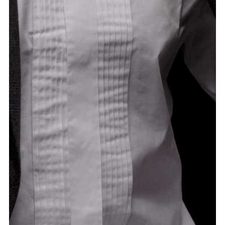
meer...
Volg de afdeling
Language
en
nl
Onderdeel van
ArtEZ hogeschool
voor de kunsten