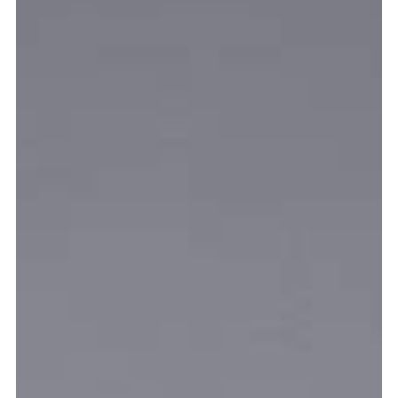
Graduation
2026
2025
2024
meer...
Collectie Arnhem
2026
PLaY aT YoUR OWN RIsK
2025
TWENTYFIVE
2024
FORMICATION
meer...
Projects
2026
TRANSFORMATION
2026
HYPERPLASTICITY + SUPERNORMAL
2025
HEADPIECES