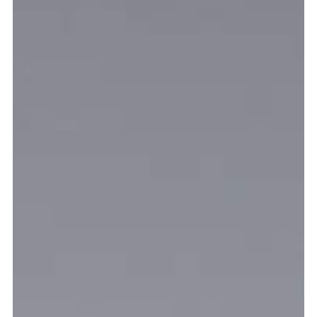
meer...
Volg de afdeling
Language
en
nl
Onderdeel van
ArtEZ hogeschool
voor de kunsten