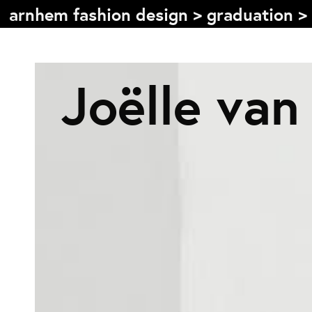
arnhem fashion design
>
graduation
>
Inhoudsopgave
Joëlle van
Front page
Colophon
Contact
Informatie
Over de opleiding
Doelstelling
De studie