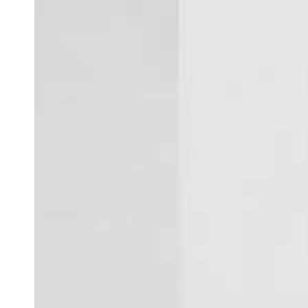
Docententeam
Toelating
Alumni