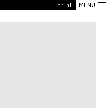
nl
MENU
en
olg de afdeling
anguage
nl
n
nderdeel van
ArtEZ hogeschool