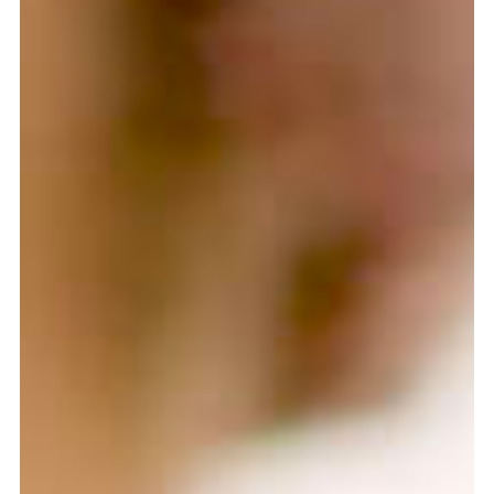
meer...
Volg de afdeling
Language
en
nl
Onderdeel van
ArtEZ hogeschool
voor de kunsten