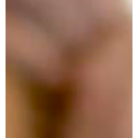
Graduation
2026
2025
2024
meer...
Collectie Arnhem
2026
PLaY aT YoUR OWN RIsK
2025
TWENTYFIVE
2024
FORMICATION
meer...
Projects
2026
TRANSFORMATION
2026
HYPERPLASTICITY + SUPERNORMAL
2025
HEADPIECES