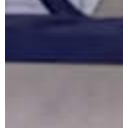
Graduation
2026
2025
2024
meer...
Collectie Arnhem
2026
PLaY aT YoUR OWN RIsK
2025
TWENTYFIVE
2024
FORMICATION
meer...
Projects
2026
TRANSFORMATION
2026
HYPERPLASTICITY + SUPERNORMAL
2025
HEADPIECES