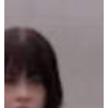
meer...
Volg de afdeling
Language
en
nl
Onderdeel van
ArtEZ hogeschool
voor de kunsten