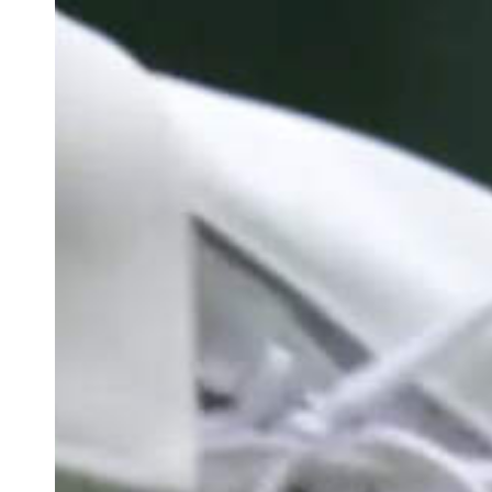
Docententeam
Toelating
Alumni