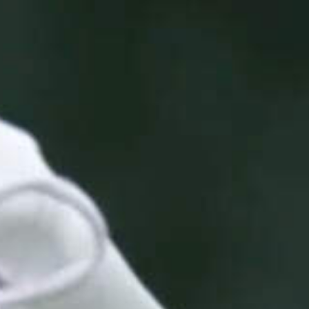
2025
TWENTYFIVE
v
2024
FORMICATION
meer...
Projects
2026
TRANSFORMATION
2026
HYPERPLASTICITY +
SUPERNORMAL
2025
HEADPIECES
meer...