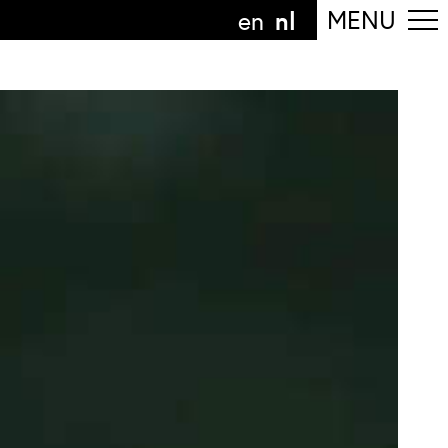
nl
MENU
en
olg de afdeling
anguage
nl
n
nderdeel van
ArtEZ hogeschool