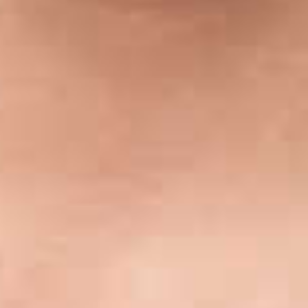
meer...
Volg de afdeling
Language
en
nl
Onderdeel van
ArtEZ hogeschool
voor de kunsten