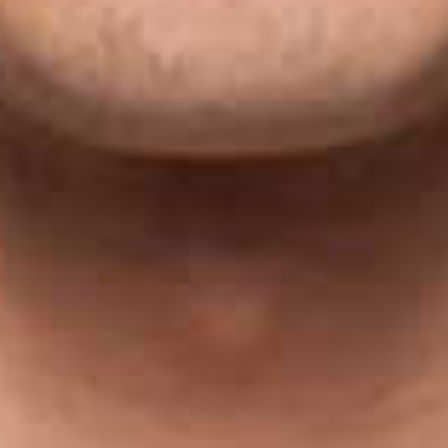
Graduation
2026
2025
2024
meer...
Collectie Arnhem
2026
PLaY aT YoUR OWN RIsK
2025
TWENTYFIVE
2024
FORMICATION
meer...
Projects
2026
TRANSFORMATION
2026
HYPERPLASTICITY + SUPERNORMAL
2025
HEADPIECES