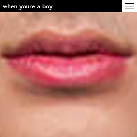
when youre a boy
Inhoudsopgave
Front page
Colophon
Contact
Informatie
Over de opleiding
Doelstelling
De studie
Docententeam
Toelating
Alumni