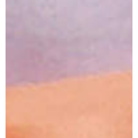
Graduation
2026
2025
2024
meer...
Collectie Arnhem
2026
PLaY aT YoUR OWN RIsK
2025
TWENTYFIVE
2024
FORMICATION
meer...
Projects
2026
TRANSFORMATION
2026
HYPERPLASTICITY + SUPERNORMAL
2025
HEADPIECES