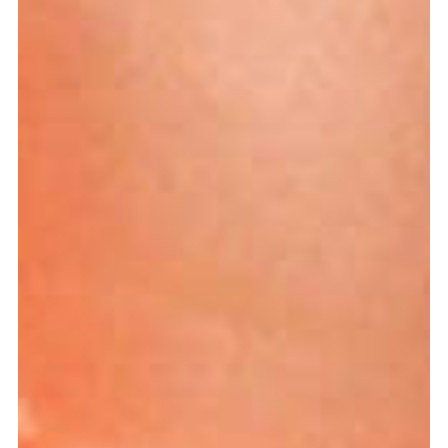
meer...
Volg de afdeling
Language
en
nl
Onderdeel van
ArtEZ hogeschool
voor de kunsten