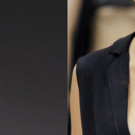
2025
TWENTYFIVE
v
2024
FORMICATION
meer...
Projects
2026
TRANSFORMATION
2026
HYPERPLASTICITY +
SUPERNORMAL
2025
HEADPIECES
meer...