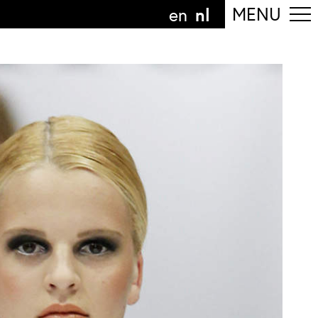
nl
MENU
en
olg de afdeling
anguage
nl
n
nderdeel van
ArtEZ hogeschool