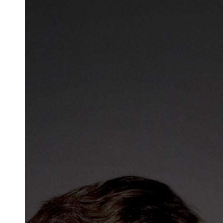
Docententeam
Toelating
Alumni