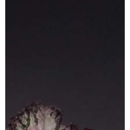
meer...
Volg de afdeling
Language
en
nl
Onderdeel van
ArtEZ hogeschool
voor de kunsten