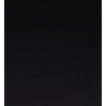
Graduation
2026
2025
2024
meer...
Collectie Arnhem
2026
PLaY aT YoUR OWN RIsK
2025
TWENTYFIVE
2024
FORMICATION
meer...
Projects
2026
TRANSFORMATION
2026
HYPERPLASTICITY + SUPERNORMAL
2025
HEADPIECES