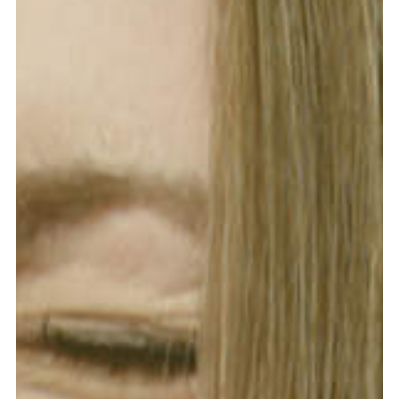
meer...
Volg de afdeling
Language
en
nl
Onderdeel van
ArtEZ hogeschool
voor de kunsten