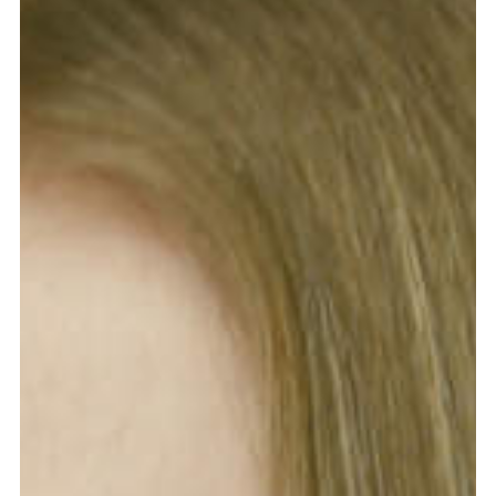
Graduation
2026
2025
2024
meer...
Collectie Arnhem
2026
PLaY aT YoUR OWN RIsK
2025
TWENTYFIVE
2024
FORMICATION
meer...
Projects
2026
TRANSFORMATION
2026
HYPERPLASTICITY + SUPERNORMAL
2025
HEADPIECES