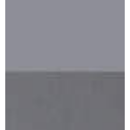
meer...
Volg de afdeling
Language
en
nl
Onderdeel van
ArtEZ hogeschool
voor de kunsten