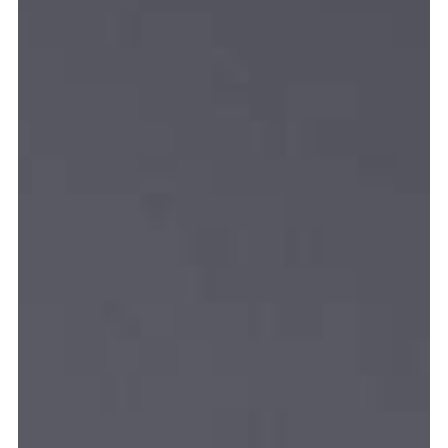
Graduation
2026
2025
2024
meer...
Collectie Arnhem
2026
PLaY aT YoUR OWN RIsK
2025
TWENTYFIVE
2024
FORMICATION
meer...
Projects
2026
TRANSFORMATION
2026
HYPERPLASTICITY + SUPERNORMAL
2025
HEADPIECES