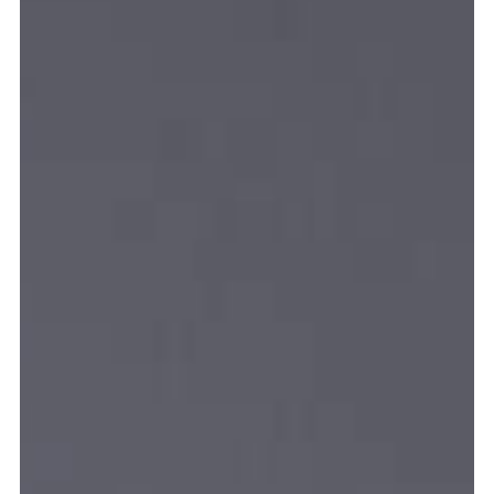
meer...
Volg de afdeling
Language
en
nl
Onderdeel van
ArtEZ hogeschool
voor de kunsten