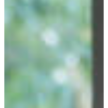
meer...
Volg de afdeling
Language
en
nl
Onderdeel van
ArtEZ hogeschool
voor de kunsten