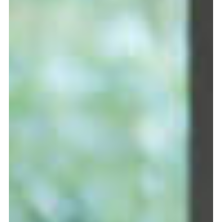
Graduation
2026
2025
2024
meer...
Collectie Arnhem
2026
PLaY aT YoUR OWN RIsK
2025
TWENTYFIVE
2024
FORMICATION
meer...
Projects
2026
TRANSFORMATION
2026
HYPERPLASTICITY + SUPERNORMAL
2025
HEADPIECES